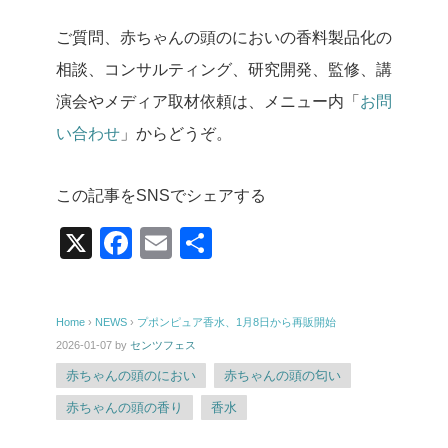
ご質問、赤ちゃんの頭のにおいの香料製品化の
相談、コンサルティング、研究開発、監修、講
演会やメディア取材依頼は、メニュー内「
お問
い合わせ
」からどうぞ。
この記事をSNSでシェアする
X
F
E
共
a
m
有
c
ail
Home
›
NEWS
›
プポンピュア香水、1月8日から再販開始
e
2026-01-07
by
センツフェス
b
赤ちゃんの頭のにおい
赤ちゃんの頭の匂い
o
赤ちゃんの頭の香り
香水
o