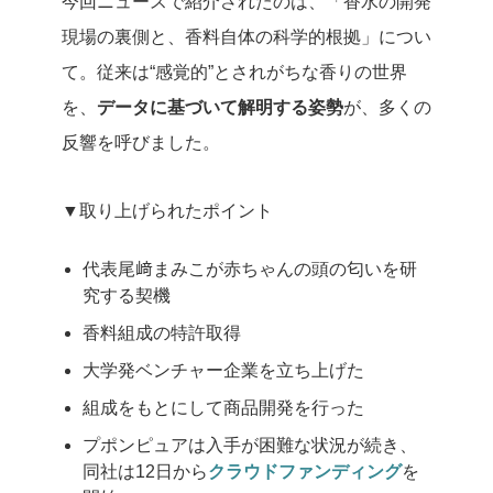
今回ニュースで紹介されたのは、「香水の開発
現場の裏側と、香料自体の科学的根拠」につい
て。
従来は“感覚的”とされがちな香りの世界
を、
データに基づいて解明する姿勢
が、多くの
反響を呼びました。
▼取り上げられたポイント
代表尾﨑まみこが赤ちゃんの頭の匂いを研
究する契機
香料組成の特許取得
大学発ベンチャー企業を立ち上げた
組成をもとにして商品開発を行った
プポンピュアは入手が困難な状況が続き、
同社は12日から
クラウドファンディング
を