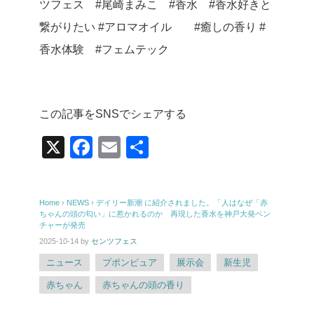
ツフェス #尾崎まみこ #香水 #香水好きと
繋がりたい #アロマオイル #癒しの香り #
香水体験 #フェムテック
この記事をSNSでシェアする
X
F
E
共
a
m
有
c
ail
Home
›
NEWS
›
デイリー新潮 に紹介されました。「人はなぜ「赤
e
ちゃんの頭の匂い」に惹かれるのか 再現した香水を神戸大発ベン
チャーが発売
b
2025-10-14
by
センツフェス
o
ニュース
プポンピュア
展示会
新生児
o
赤ちゃん
赤ちゃんの頭の香り
k