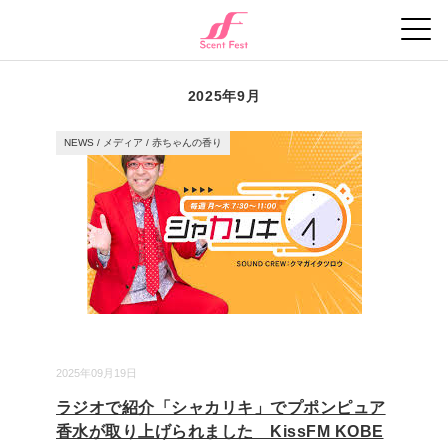
2025年9月
NEWS
/
メディア
/
赤ちゃんの香り
2025年09月19日
ラジオで紹介「シャカリキ」でプポンピュア
香水が取り上げられました KissFM KOBE