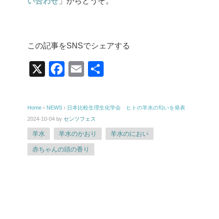
い合わせ
」からどうぞ。
この記事をSNSでシェアする
X
F
E
共
a
m
有
c
ail
Home
›
NEWS
›
日本比較生理生化学会 ヒトの羊水の匂いを発表
e
2024-10-04
by
センツフェス
b
羊水
羊水のかおり
羊水のにおい
o
赤ちゃんの頭の香り
o
k