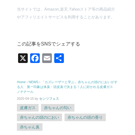
当サイトでは、Amazon,楽天,Yahooストア等の商品紹介
やアフィリエイトサービスを利用することがあります。
この記事をSNSでシェアする
X
F
E
共
a
m
有
c
ail
Home
›
NEWS
›
「カズレーザーと学ぶ」赤ちゃんの頭のにおいがす
e
る人 第一印象は体臭・頭皮臭で決まる！人に好かれる皮膚ガス
ノナナール
b
2025-04-15
by
センツフェス
o
皮膚ガス
赤ちゃんの匂い
o
赤ちゃんの頭のにおい
赤ちゃんの頭の香り
k
赤ちゃん臭