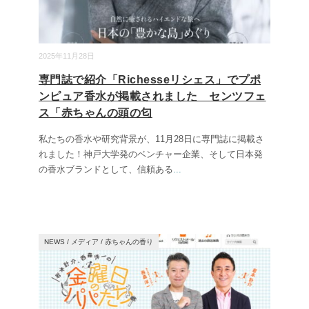
2025年11月28日
専門誌で紹介「Richesseリシェス」でプポ
ンピュア香水が掲載されました センツフェ
ス「赤ちゃんの頭の匂
私たちの香水や研究背景が、11月28日に専門誌に掲載さ
れました！神戸大学発のベンチャー企業、そして日本発
の香水ブランドとして、信頼ある
...
NEWS
/
メディア
/
赤ちゃんの香り