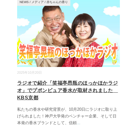
NEWS
/
メディア
/
赤ちゃんの香り
2025年10月20日
ラジオで紹介「笑福亭昂瓶のほっかほかラジ
オ」でプポンピュア香水が取材されました
KBS京都
私たちの香水や研究背景が、10月20日にラジオに取り上
げられました！神戸大学発のベンチャー企業、そして日
本発の香水ブランドとして、信頼
...