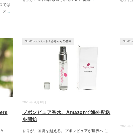
スでは
ース
...
NEWS
/
イベント
/
赤ちゃんの香り
NEWS
2026年04月10日
ers
プポンピュア香水、Amazonで海外配送
を開始
2026年
.A
香りが、国境を越える。プポンピュアが世界へ こ