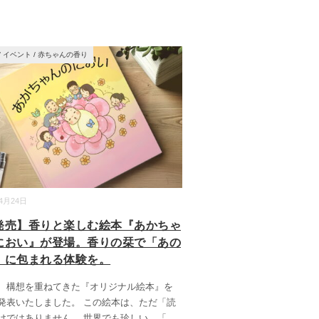
/
イベント
/
赤ちゃんの香り
04月24日
発売】香りと楽しむ絵本『あかちゃ
におい』が登場。香りの栞で「あの
」に包まれる体験を。
、構想を重ねてきた『オリジナル絵本』を
発表いたしました。 この絵本は、ただ「読
けではありません。 世界でも珍しい、「
...