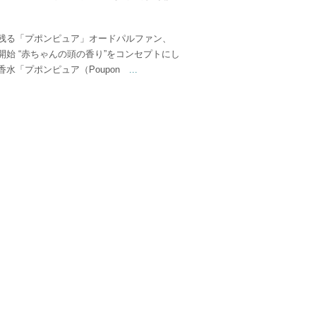
残る「プポンピュア」オードパルファン、
開始 “赤ちゃんの頭の香り”をコンセプトにし
香水「プポンピュア（Poupon
...