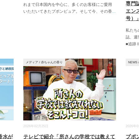
専門
れまで日本国内を中心に、多くのお客様にご愛用
エンス
いただいてきたプポンピュア。そして今、その香
...
号）
私たち
誌、週
■追跡
メディア
/
赤ちゃんの香り
NEWS
2026年02月25日
2026年
香水が
テレビで紹介「所さんの学校では教えて
プポ