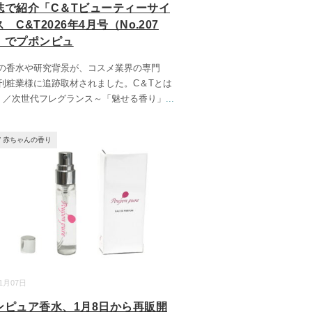
誌で紹介「C＆Tビューティーサイ
 C&T2026年4月号（No.207
」でプポンピュ
の香水や研究背景が、コスメ業界の専門
刊粧業様に追跡取材されました。C＆Tとは
Ⅱ／次世代フレグランス～「魅せる香り」
...
/
赤ちゃんの香り
01月07日
ンピュア香水、1月8日から再販開