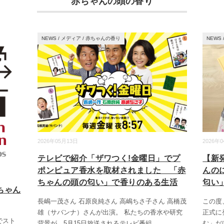
赤ちゃんの頭の香り
NEWS
/
メディア
/
赤ちゃんの香り
NEWS
2026年05月13日
2026年
テレビで紹介「ザワつく!金曜日」でプ
【新
ポンピュア香水を取材されました 「赤
んの
ちゃんの頭の匂い」で香りのある生活
匂い
ちゃん
長嶋一茂さん 石原良純さん 高嶋ちさ子さん 高橋茂
この度
雄（サバンナ）さんが出演。 私たちの香水や研究
正式に
でスト
背景が、5月15日放送されるテレビ番組
...
む」だ