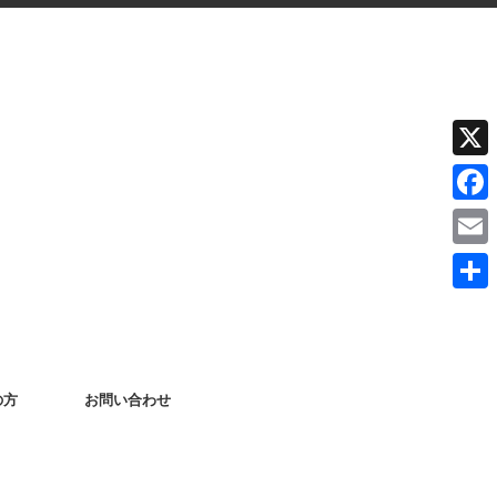
X
F
a
E
c
m
共
e
a
有
b
i
o
の方
お問い合わせ
l
o
k