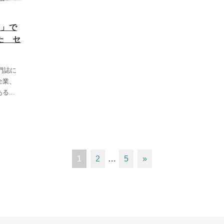
ス」で
た セ
門誌に
企業、
ある
...
1
2
…
5
»