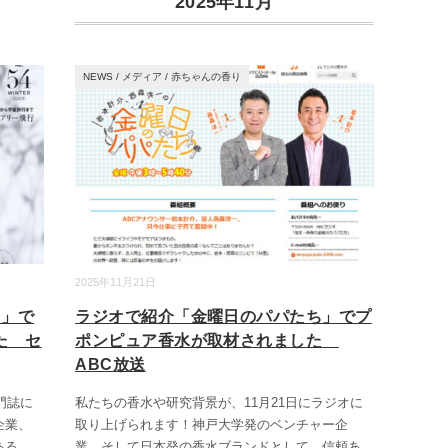
2025年11月
NEWS
/
メディア
/
赤ちゃんの香り
2025年11月21日
ス」で
ラジオで紹介「金曜日のパパたち」でプ
た セ
ポンピュア香水が取材されました
ABC放送
門誌に
私たちの香水や研究背景が、11月21日にラジオに
企業、
取り上げられます！神戸大学発のベンチャー企
ある
...
業、そして日本発の香水ブランドとして、信頼あ
...