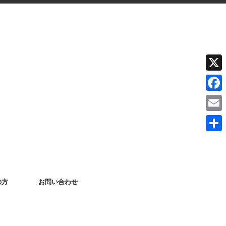
X
F
a
E
c
m
共
e
a
有
b
i
o
の方
お問い合わせ
l
o
k