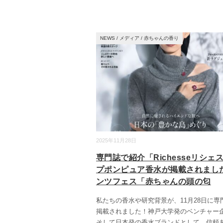
NEWS
/
メディア
/
赤ちゃんの香り
2025年11月28日
専門誌で紹介「Richesseリシェ
プポンピュア香水が掲載されまし
ンツフェス「赤ちゃんの頭の匂
私たちの香水や研究背景が、11月28日に専
掲載されました！神戸大学発のベンチャー
そして日本発の香水ブランドとして、信頼